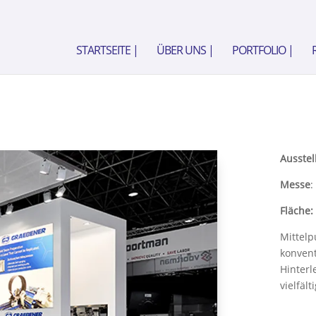
STARTSEITE |
ÜBER UNS |
PORTFOLIO |
Ausstel
Messe
:
Fläche:
Mittelp
konvent
Hinterl
vielfäl