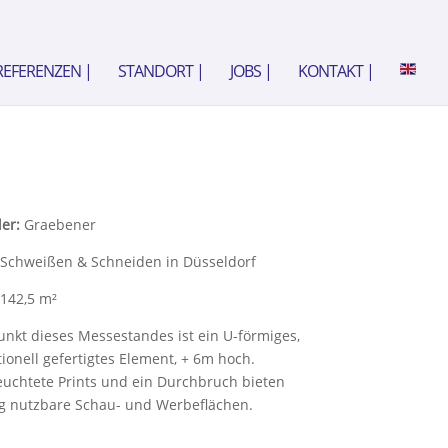
REFERENZEN |
STANDORT |
JOBS |
KONTAKT |
ler:
Graebener
 Schweißen & Schneiden in Düsseldorf
142,5 m²
unkt dieses Messestandes ist ein U-förmiges,
ionell gefertigtes Element, + 6m hoch.
euchtete Prints und ein Durchbruch bieten
tig nutzbare Schau- und Werbeflächen.